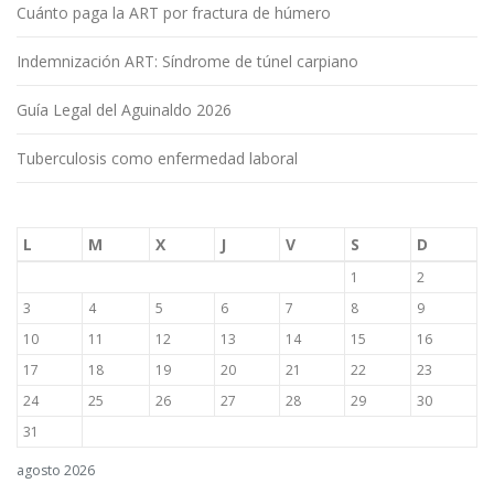
Cuánto paga la ART por fractura de húmero
Indemnización ART: Síndrome de túnel carpiano
Guía Legal del Aguinaldo 2026
Tuberculosis como enfermedad laboral
L
M
X
J
V
S
D
1
2
3
4
5
6
7
8
9
10
11
12
13
14
15
16
17
18
19
20
21
22
23
24
25
26
27
28
29
30
31
agosto 2026