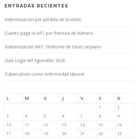
ENTRADAS RECIENTES
Indemnización por pérdida de la visión
Cuánto paga la ART por fractura de húmero
Indemnización ART: Síndrome de túnel carpiano
Guía Legal del Aguinaldo 2026
Tuberculosis como enfermedad laboral
L
M
X
J
V
S
D
1
2
3
4
5
6
7
8
9
10
11
12
13
14
15
16
17
18
19
20
21
22
23