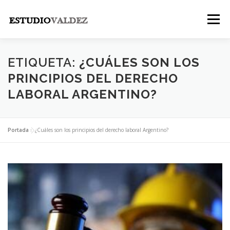
Saltar
al
Menú
contenido
INICIO
INSTITUCIONAL
NOSOTROS
ETIQUETA:
¿CUÁLES SON LOS
PRINCIPIOS DEL DERECHO
LABORAL ARGENTINO?
LEGALES
PUBLICACIONES
CONTACTO
Portada
»
¿Cuáles son los principios del derecho laboral Argentino?