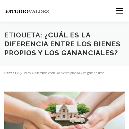
Saltar
al
Menú
contenido
INICIO
INSTITUCIONAL
NOSOTROS
ETIQUETA:
¿CUÁL ES LA
DIFERENCIA ENTRE LOS BIENES
PROPIOS Y LOS GANANCIALES?
LEGALES
PUBLICACIONES
CONTACTO
Portada
»
¿Cuál es la diferencia entre los bienes propios y los gananciales?