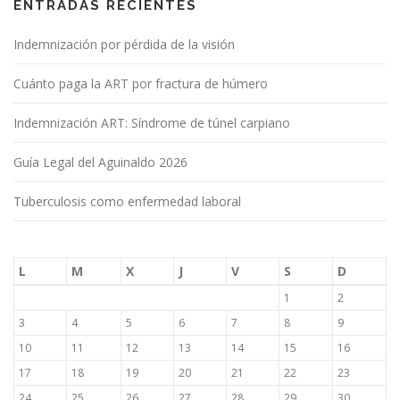
ENTRADAS RECIENTES
Indemnización por pérdida de la visión
Cuánto paga la ART por fractura de húmero
Indemnización ART: Síndrome de túnel carpiano
Guía Legal del Aguinaldo 2026
Tuberculosis como enfermedad laboral
L
M
X
J
V
S
D
1
2
3
4
5
6
7
8
9
10
11
12
13
14
15
16
17
18
19
20
21
22
23
24
25
26
27
28
29
30