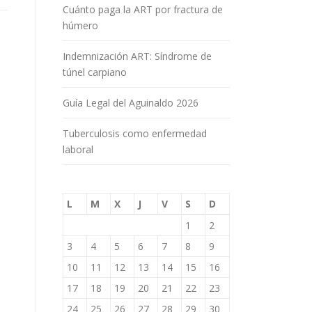
Cuánto paga la ART por fractura de
húmero
Indemnización ART: Síndrome de
túnel carpiano
Guía Legal del Aguinaldo 2026
Tuberculosis como enfermedad
laboral
L
M
X
J
V
S
D
1
2
3
4
5
6
7
8
9
10
11
12
13
14
15
16
17
18
19
20
21
22
23
24
25
26
27
28
29
30