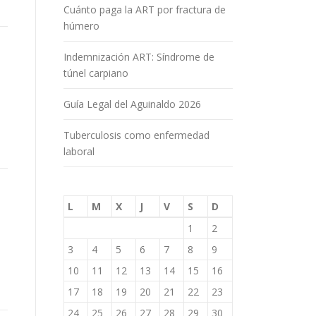
Cuánto paga la ART por fractura de
húmero
Indemnización ART: Síndrome de
túnel carpiano
Guía Legal del Aguinaldo 2026
Tuberculosis como enfermedad
laboral
L
M
X
J
V
S
D
1
2
3
4
5
6
7
8
9
10
11
12
13
14
15
16
17
18
19
20
21
22
23
24
25
26
27
28
29
30