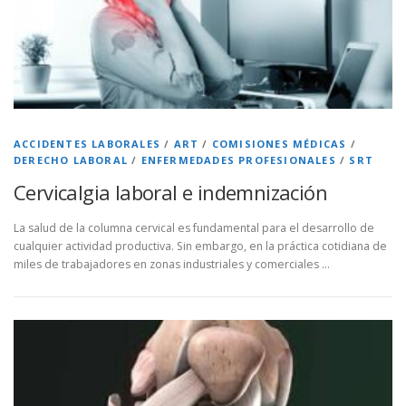
ACCIDENTES LABORALES
/
ART
/
COMISIONES MÉDICAS
/
DERECHO LABORAL
/
ENFERMEDADES PROFESIONALES
/
SRT
Cervicalgia laboral e indemnización
La salud de la columna cervical es fundamental para el desarrollo de
cualquier actividad productiva. Sin embargo, en la práctica cotidiana de
miles de trabajadores en zonas industriales y comerciales …