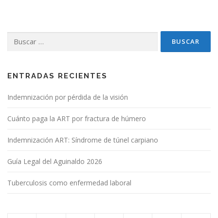
e
g
a
Buscar:
c
i
ó
n
ENTRADAS RECIENTES
d
Indemnización por pérdida de la visión
e
e
Cuánto paga la ART por fractura de húmero
n
t
Indemnización ART: Síndrome de túnel carpiano
r
Guía Legal del Aguinaldo 2026
a
d
Tuberculosis como enfermedad laboral
a
s