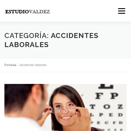
Saltar
al
Menú
contenido
INICIO
INSTITUCIONAL
NOSOTROS
CATEGORÍA:
ACCIDENTES
LABORALES
LEGALES
PUBLICACIONES
CONTACTO
Portada
»
Accidentes laborales