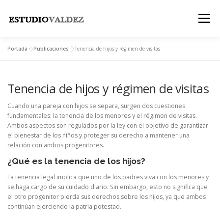
Saltar
al
Menú
contenido
Portada
»
Publicaciones
»
Tenencia de hijos y régimen de visitas
INICIO
INSTITUCIONAL
NOSOTROS
Tenencia de hijos y régimen de visitas
LEGALES
PUBLICACIONES
CONTACTO
Cuando una pareja con hijos se separa, surgen dos cuestiones
fundamentales: la tenencia de los menores y el régimen de visitas.
Ambos aspectos son regulados por la ley con el objetivo de garantizar
el bienestar de los niños y proteger su derecho a mantener una
relación con ambos progenitores.
¿Qué es la tenencia de los hijos?
La tenencia legal implica que uno de los padres viva con los menores y
se haga cargo de su cuidado diario. Sin embargo, esto no significa que
el otro progenitor pierda sus derechos sobre los hijos, ya que ambos
continúan ejerciendo la patria potestad.