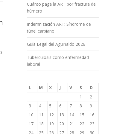
Cuánto paga la ART por fractura de
húmero
n
Indemnización ART: Síndrome de
túnel carpiano
Guía Legal del Aguinaldo 2026
us
Tuberculosis como enfermedad
laboral
L
M
X
J
V
S
D
1
2
3
4
5
6
7
8
9
10
11
12
13
14
15
16
17
18
19
20
21
22
23
24
25
26
27
28
29
30