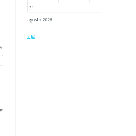
31
agosto 2026
« Jul
 y
 …
un