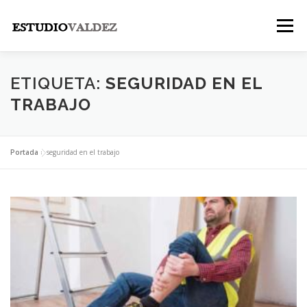
Saltar
al
Menú
contenido
INICIO
INSTITUCIONAL
NOSOTROS
ETIQUETA:
SEGURIDAD EN EL
TRABAJO
LEGALES
PUBLICACIONES
CONTACTO
Portada
»
seguridad en el trabajo