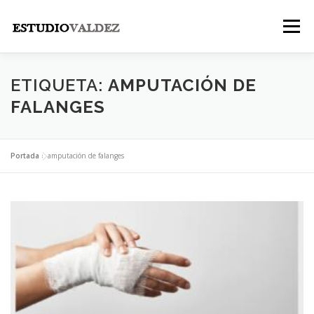
Saltar
al
Menú
contenido
INICIO
INSTITUCIONAL
NOSOTROS
ETIQUETA:
AMPUTACIÓN DE
FALANGES
LEGALES
PUBLICACIONES
CONTACTO
Portada
»
amputación de falanges