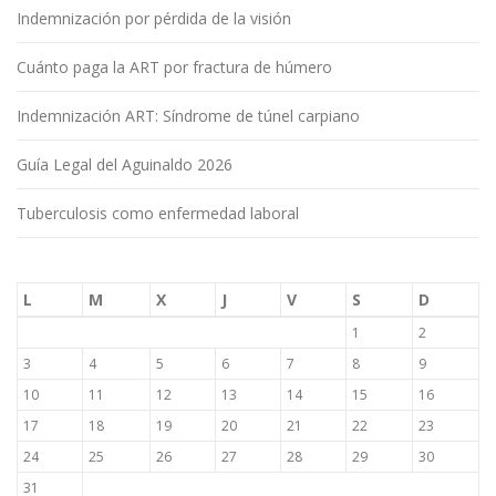
Indemnización por pérdida de la visión
Cuánto paga la ART por fractura de húmero
Indemnización ART: Síndrome de túnel carpiano
Guía Legal del Aguinaldo 2026
Tuberculosis como enfermedad laboral
L
M
X
J
V
S
D
1
2
3
4
5
6
7
8
9
10
11
12
13
14
15
16
17
18
19
20
21
22
23
24
25
26
27
28
29
30
31