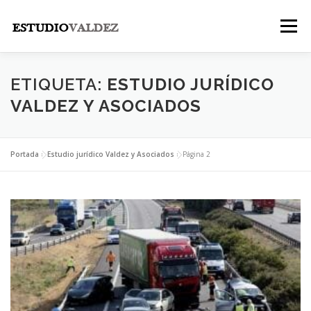
Saltar
al
Menú
contenido
INICIO
INSTITUCIONAL
NOSOTROS
ETIQUETA:
ESTUDIO JURÍDICO
VALDEZ Y ASOCIADOS
LEGALES
PUBLICACIONES
CONTACTO
Portada
»
Estudio jurídico Valdez y Asociados
»
Página 2