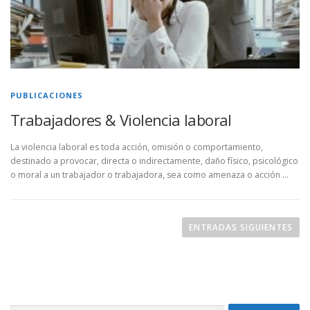
PUBLICACIONES
Trabajadores & Violencia laboral
La violencia laboral es toda acción, omisión o comportamiento,
destinado a provocar, directa o indirectamente, daño físico, psicológico
o moral a un trabajador o trabajadora, sea como amenaza o acción …
N
a
ENTRADAS SIGUIENTES
v
e
g
a