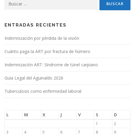
Buscar:
c
i
ó
n
ENTRADAS RECIENTES
d
Indemnización por pérdida de la visión
e
e
Cuánto paga la ART por fractura de húmero
n
t
Indemnización ART: Síndrome de túnel carpiano
r
Guía Legal del Aguinaldo 2026
a
d
Tuberculosis como enfermedad laboral
a
s
L
M
X
J
V
S
D
1
2
3
4
5
6
7
8
9