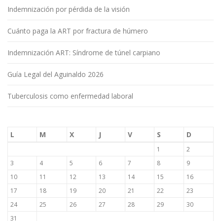
Indemnización por pérdida de la visión
Cuánto paga la ART por fractura de húmero
Indemnización ART: Síndrome de túnel carpiano
Guía Legal del Aguinaldo 2026
Tuberculosis como enfermedad laboral
L
M
X
J
V
S
D
1
2
3
4
5
6
7
8
9
10
11
12
13
14
15
16
17
18
19
20
21
22
23
24
25
26
27
28
29
30
31