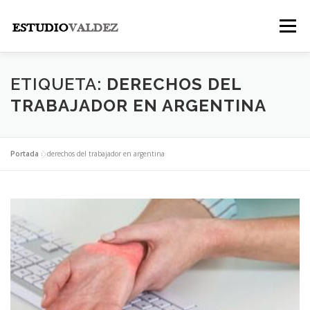
Saltar
al
Menú
contenido
INICIO
INSTITUCIONAL
NOSOTROS
ETIQUETA:
DERECHOS DEL
TRABAJADOR EN ARGENTINA
LEGALES
PUBLICACIONES
CONTACTO
Portada
»
derechos del trabajador en argentina