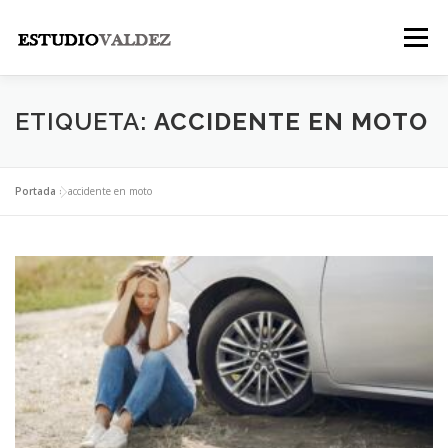
Saltar
al
Menú
contenido
INICIO
INSTITUCIONAL
NOSOTROS
ETIQUETA:
ACCIDENTE EN MOTO
LEGALES
PUBLICACIONES
CONTACTO
Portada
»
accidente en moto