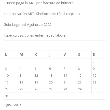
Cuánto paga la ART por fractura de húmero
Indemnización ART: Síndrome de túnel carpiano
Guía Legal del Aguinaldo 2026
Tuberculosis como enfermedad laboral
L
M
X
J
V
S
D
1
2
3
4
5
6
7
8
9
10
11
12
13
14
15
16
17
18
19
20
21
22
23
24
25
26
27
28
29
30
31
agosto 2026