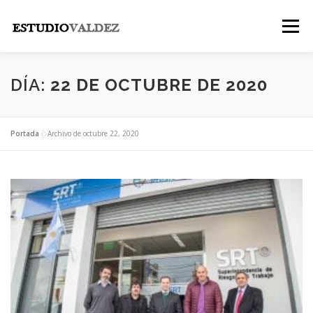
Saltar
al
Menú
contenido
INICIO
INSTITUCIONAL
NOSOTROS
DÍA:
22 DE OCTUBRE DE 2020
LEGALES
PUBLICACIONES
CONTACTO
Portada
»
Archivo de octubre 22, 2020