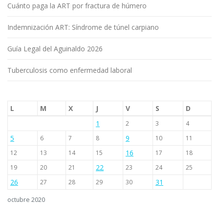
Cuánto paga la ART por fractura de húmero
Indemnización ART: Síndrome de túnel carpiano
Guía Legal del Aguinaldo 2026
Tuberculosis como enfermedad laboral
L
M
X
J
V
S
D
1
2
3
4
5
9
6
7
8
10
11
16
12
13
14
15
17
18
22
19
20
21
23
24
25
26
31
27
28
29
30
octubre 2020