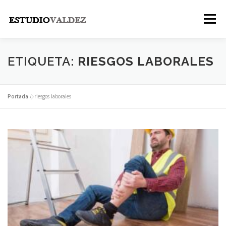
Saltar
al
Menú
contenido
INICIO
INSTITUCIONAL
NOSOTROS
ETIQUETA:
RIESGOS LABORALES
LEGALES
PUBLICACIONES
CONTACTO
Portada
»
riesgos laborales