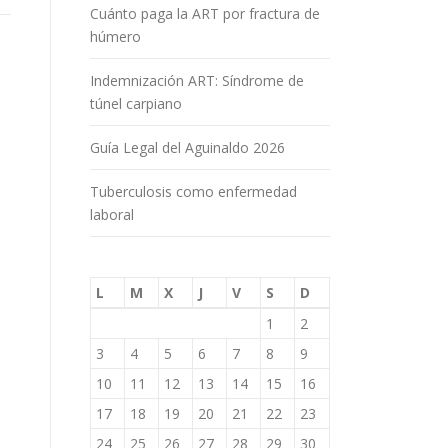
Cuánto paga la ART por fractura de
húmero
Indemnización ART: Síndrome de
túnel carpiano
Guía Legal del Aguinaldo 2026
Tuberculosis como enfermedad
laboral
L
M
X
J
V
S
D
1
2
3
4
5
6
7
8
9
10
11
12
13
14
15
16
17
18
19
20
21
22
23
24
25
26
27
28
29
30