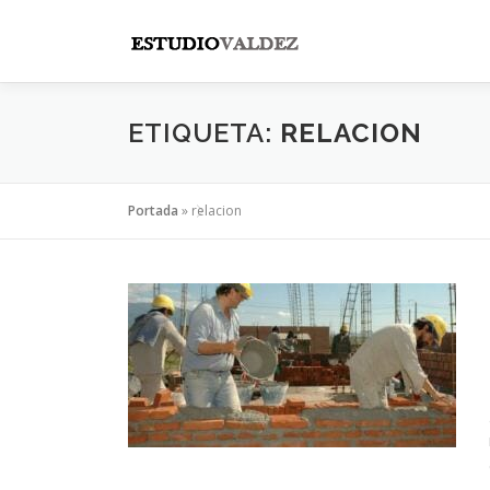
Saltar
al
contenido
ETIQUETA:
RELACION
Portada
»
relacion