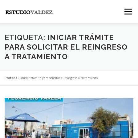
Saltar
al
Menú
contenido
INICIO
INSTITUCIONAL
NOSOTROS
ETIQUETA:
INICIAR TRÁMITE
PARA SOLICITAR EL REINGRESO
A TRATAMIENTO
LEGALES
PUBLICACIONES
CONTACTO
Portada
»
iniciar trámite para solicitar el reingreso a tratamiento