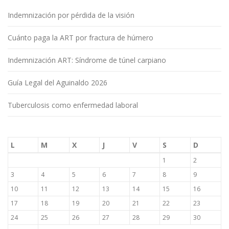
Indemnización por pérdida de la visión
Cuánto paga la ART por fractura de húmero
Indemnización ART: Síndrome de túnel carpiano
Guía Legal del Aguinaldo 2026
Tuberculosis como enfermedad laboral
L
M
X
J
V
S
D
1
2
3
4
5
6
7
8
9
10
11
12
13
14
15
16
17
18
19
20
21
22
23
24
25
26
27
28
29
30