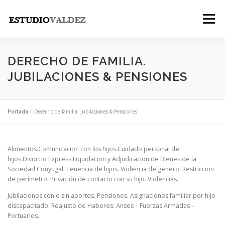
Saltar
al
Menú
contenido
INICIO
INSTITUCIONAL
NOSOTROS
DERECHO DE FAMILIA.
JUBILACIONES & PENSIONES
LEGALES
PUBLICACIONES
CONTACTO
Portada
»
Derecho de familia. Jubilaciones & Pensiones
Alimentos.Comunicacion con los hijos.Cuidado personal de
hijos.Divorcio Express.Liquidacion y Adjudicacion de Bienes de la
Sociedad Conyugal. Tenencia de hijos. Violencia de genero. Restriccion
de perímetro. Privación de contacto con su hijo. Violencias.
Jubilaciones con o sin aportes. Pensiones. Asignaciones familiar por hijo
discapacitado. Reajuste de Haberes: Anses – Fuerzas Armadas –
Portuarios.