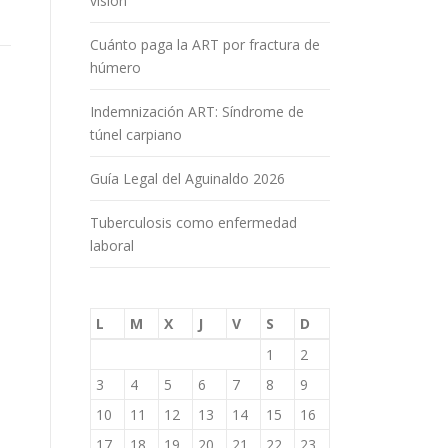
visión
Cuánto paga la ART por fractura de
húmero
Indemnización ART: Síndrome de
túnel carpiano
Guía Legal del Aguinaldo 2026
Tuberculosis como enfermedad
laboral
L
M
X
J
V
S
D
1
2
3
4
5
6
7
8
9
10
11
12
13
14
15
16
17
18
19
20
21
22
23