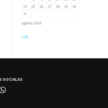
24
25
26
27
28
29
30
31
agosto 2026
« Jul
S SOCIALES