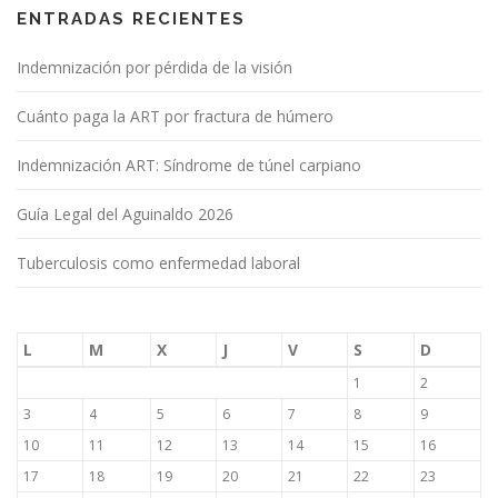
ENTRADAS RECIENTES
Indemnización por pérdida de la visión
Cuánto paga la ART por fractura de húmero
Indemnización ART: Síndrome de túnel carpiano
Guía Legal del Aguinaldo 2026
Tuberculosis como enfermedad laboral
L
M
X
J
V
S
D
1
2
3
4
5
6
7
8
9
10
11
12
13
14
15
16
17
18
19
20
21
22
23