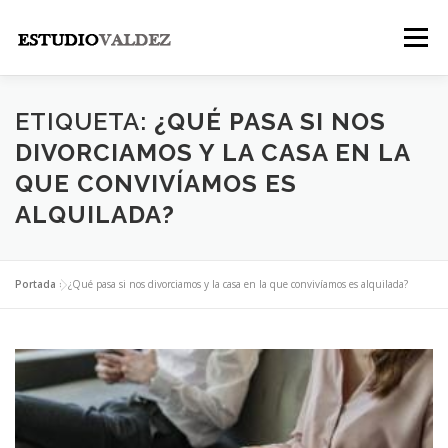
Saltar
al
Menú
contenido
INICIO
INSTITUCIONAL
NOSOTROS
ETIQUETA:
¿QUÉ PASA SI NOS
DIVORCIAMOS Y LA CASA EN LA
QUE CONVIVÍAMOS ES
LEGALES
PUBLICACIONES
CONTACTO
ALQUILADA?
Portada
»
¿Qué pasa si nos divorciamos y la casa en la que convivíamos es alquilada?