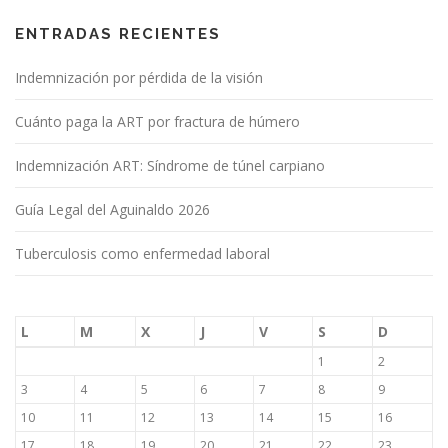
ENTRADAS RECIENTES
Indemnización por pérdida de la visión
Cuánto paga la ART por fractura de húmero
Indemnización ART: Síndrome de túnel carpiano
Guía Legal del Aguinaldo 2026
Tuberculosis como enfermedad laboral
L
M
X
J
V
S
D
1
2
3
4
5
6
7
8
9
10
11
12
13
14
15
16
17
18
19
20
21
22
23