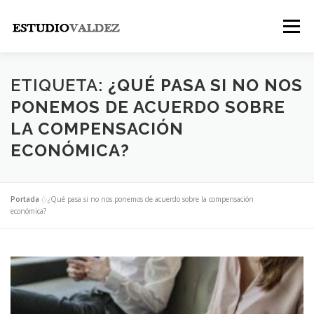
Saltar
al
Menú
contenido
INICIO
INSTITUCIONAL
NOSOTROS
ETIQUETA:
¿QUÉ PASA SI NO NOS
PONEMOS DE ACUERDO SOBRE
LA COMPENSACIÓN
LEGALES
PUBLICACIONES
CONTACTO
ECONÓMICA?
Portada
»
¿Qué pasa si no nos ponemos de acuerdo sobre la compensación
económica?