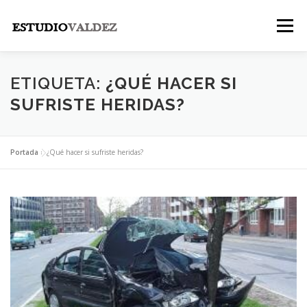
Saltar
al
Menú
contenido
INICIO
INSTITUCIONAL
NOSOTROS
ETIQUETA:
¿QUÉ HACER SI
SUFRISTE HERIDAS?
LEGALES
PUBLICACIONES
CONTACTO
Portada
»
¿Qué hacer si sufriste heridas?