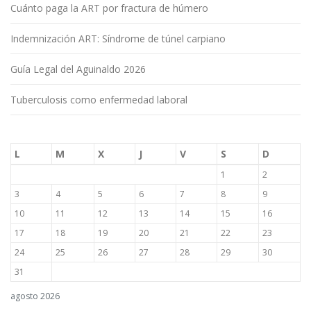
Cuánto paga la ART por fractura de húmero
Indemnización ART: Síndrome de túnel carpiano
Guía Legal del Aguinaldo 2026
Tuberculosis como enfermedad laboral
L
M
X
J
V
S
D
1
2
3
4
5
6
7
8
9
10
11
12
13
14
15
16
17
18
19
20
21
22
23
24
25
26
27
28
29
30
31
agosto 2026