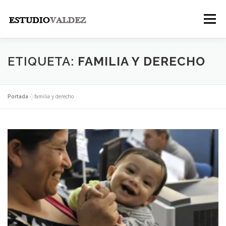
Saltar
al
Menú
contenido
INICIO
INSTITUCIONAL
NOSOTROS
ETIQUETA:
FAMILIA Y DERECHO
LEGALES
PUBLICACIONES
CONTACTO
Portada
»
familia y derecho