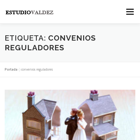
Saltar
al
Menú
contenido
INICIO
INSTITUCIONAL
NOSOTROS
ETIQUETA:
CONVENIOS
REGULADORES
LEGALES
PUBLICACIONES
CONTACTO
Portada
»
convenios reguladores