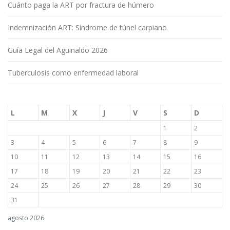
Cuánto paga la ART por fractura de húmero
Indemnización ART: Síndrome de túnel carpiano
Guía Legal del Aguinaldo 2026
Tuberculosis como enfermedad laboral
L
M
X
J
V
S
D
1
2
3
4
5
6
7
8
9
10
11
12
13
14
15
16
17
18
19
20
21
22
23
24
25
26
27
28
29
30
31
agosto 2026