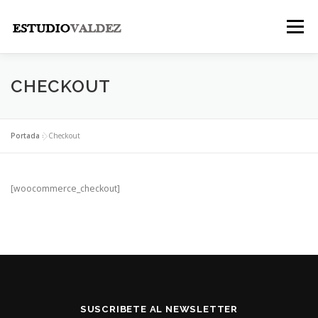
Saltar
al
Menú
contenido
INICIO
INSTITUCIONAL
NOSOTROS
CHECKOUT
LEGALES
PUBLICACIONES
CONTACTO
Portada
»
Checkout
[woocommerce_checkout]
SUSCRIBETE AL NEWSLETTER