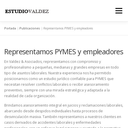
Saltar
al
Menú
contenido
Portada
»
Publicaciones
»
Representamos PYMES y empleadores
INICIO
INSTITUCIONAL
NOSOTROS
Representamos PYMES y empleadores
LEGALES
PUBLICACIONES
CONTACTO
En Valdez & Asociados, representamos con compromiso y
profesionalismo a pequeñas, medianas y grandes empresas en todo
tipo de asuntos laborales. Nuestra experiencia nos ha permitido
posicionarnos como un estudio jurídico confiable para PYMES que
necesitan resolver conflictos laborales o recibir asesoramiento
preventivo, siempre con una mirada estratégica y adaptada a la
realidad de cada organización.
Brindamos asesoramiento integral en juicios y reclamaciones laborales,
abarcando desde despidos individuales hasta procesos de
desvinculación masiva. También representamos a nuestros clientes en
casos derivados de accidentes laborales y enfermedades