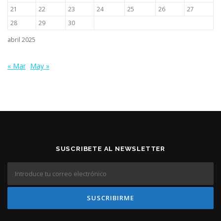
21
22
23
24
25
26
27
28
29
30
abril 2025
« Mar
May »
SUSCRIBETE AL NEWSLETTER