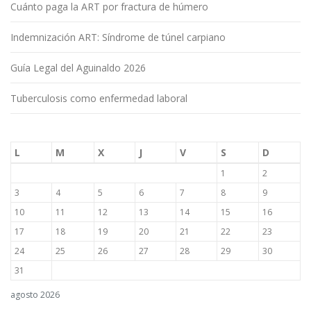
Cuánto paga la ART por fractura de húmero
Indemnización ART: Síndrome de túnel carpiano
Guía Legal del Aguinaldo 2026
Tuberculosis como enfermedad laboral
L
M
X
J
V
S
D
1
2
3
4
5
6
7
8
9
10
11
12
13
14
15
16
17
18
19
20
21
22
23
24
25
26
27
28
29
30
31
agosto 2026