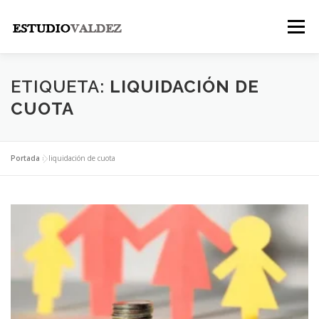
Saltar
al
Menú
contenido
INICIO
INSTITUCIONAL
NOSOTROS
ETIQUETA:
LIQUIDACIÓN DE
CUOTA
LEGALES
PUBLICACIONES
CONTACTO
Portada
»
liquidación de cuota