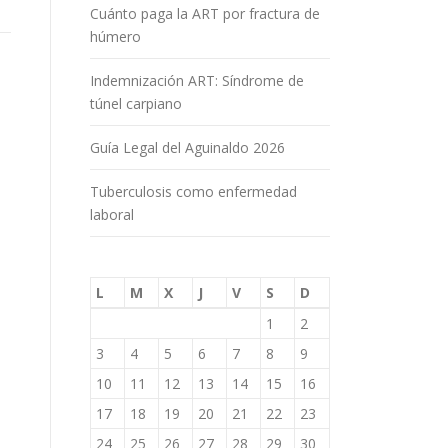
Cuánto paga la ART por fractura de
húmero
Indemnización ART: Síndrome de
túnel carpiano
Guía Legal del Aguinaldo 2026
Tuberculosis como enfermedad
laboral
L
M
X
J
V
S
D
1
2
3
4
5
6
7
8
9
10
11
12
13
14
15
16
17
18
19
20
21
22
23
24
25
26
27
28
29
30