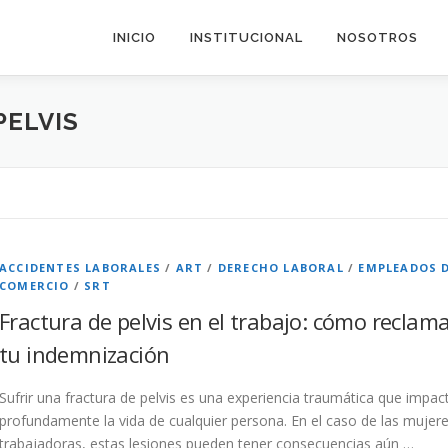
INICIO
INSTITUCIONAL
NOSOTROS
PELVIS
ACCIDENTES LABORALES
/
ART
/
DERECHO LABORAL
/
EMPLEADOS 
COMERCIO
/
SRT
Fractura de pelvis en el trabajo: cómo reclam
tu indemnización
Sufrir una fractura de pelvis es una experiencia traumática que impac
profundamente la vida de cualquier persona. En el caso de las mujer
trabajadoras, estas lesiones pueden tener consecuencias aún …