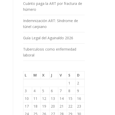
Cuánto paga la ART por fractura de
húmero
Indemnización ART: Síndrome de
túnel carpiano
Guía Legal del Aguinaldo 2026
Tuberculosis como enfermedad
laboral
L
M
X
J
V
S
D
1
2
3
4
5
6
7
8
9
10
11
12
13
14
15
16
17
18
19
20
21
22
23
24
25
26
27
28
29
30