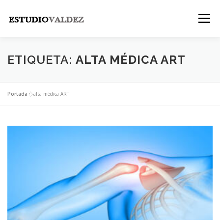
Saltar
al
Menú
contenido
INICIO
INSTITUCIONAL
NOSOTROS
ETIQUETA:
ALTA MÉDICA ART
LEGALES
PUBLICACIONES
CONTACTO
Portada
»
alta médica ART