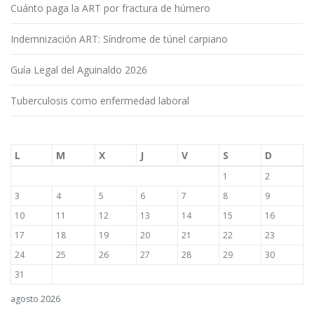
Cuánto paga la ART por fractura de húmero
Indemnización ART: Síndrome de túnel carpiano
Guía Legal del Aguinaldo 2026
Tuberculosis como enfermedad laboral
L
M
X
J
V
S
D
1
2
3
4
5
6
7
8
9
10
11
12
13
14
15
16
17
18
19
20
21
22
23
24
25
26
27
28
29
30
31
agosto 2026